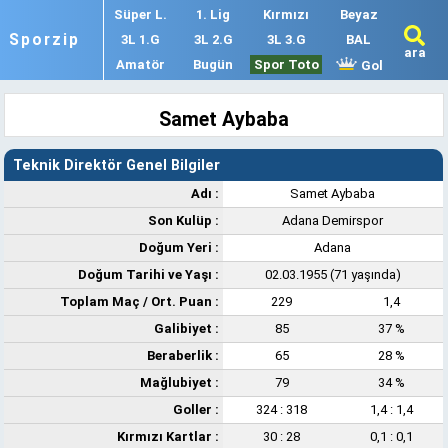
Süper L.
1. Lig
Kırmızı
Beyaz
Sporzip
3L 1.G
3L 2.G
3L 3.G
BAL
ara
Amatör
Bugün
Spor Toto
Gol
Samet Aybaba
Teknik Direktör Genel Bilgiler
Adı :
Samet Aybaba
Son Kulüp :
Adana Demirspor
Doğum Yeri :
Adana
Doğum Tarihi ve Yaşı :
02.03.1955 (71 yaşında)
Toplam Maç /
Ort. Puan
:
229
1,4
Galibiyet :
85
37 %
Beraberlik :
65
28 %
Mağlubiyet :
79
34 %
Goller :
324 : 318
1,4 : 1,4
Kırmızı Kartlar :
30 : 28
0,1 : 0,1