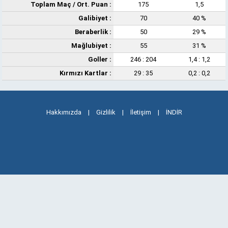
Toplam Maç /
Ort. Puan
:
175
1,5
Galibiyet :
70
40 %
Beraberlik :
50
29 %
Mağlubiyet :
55
31 %
Goller :
246 : 204
1,4 : 1,2
Kırmızı Kartlar :
29 : 35
0,2 : 0,2
Hakkımızda
|
Gizlilik
|
İletişim
|
İNDİR