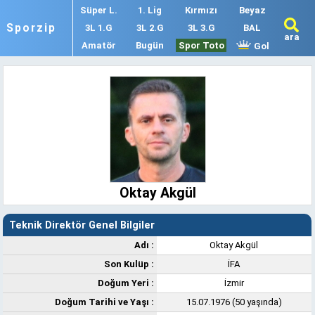
Süper L.
1. Lig
Kırmızı
Beyaz
Sporzip
3L 1.G
3L 2.G
3L 3.G
BAL
ara
Amatör
Bugün
Spor Toto
Gol
Oktay Akgül
Teknik Direktör Genel Bilgiler
Adı :
Oktay Akgül
Son Kulüp :
İFA
Doğum Yeri :
İzmir
Doğum Tarihi ve Yaşı :
15.07.1976 (50 yaşında)